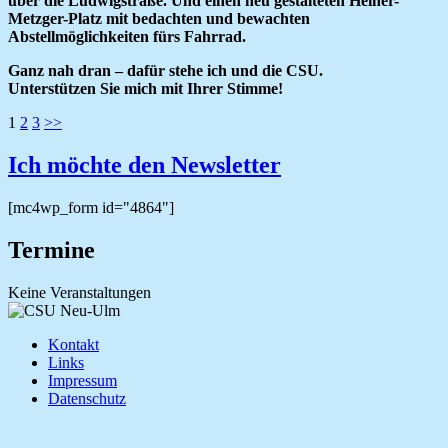
über die Ludwigstraße. Und einen neu gestalteten Heiner-
Metzger-Platz mit bedachten und bewachten
Abstellmöglichkeiten fürs Fahrrad.
Ganz nah dran – dafür stehe ich und die CSU.
Unterstützen Sie mich mit Ihrer Stimme!
Seitennummerierung
1
2
3
>>
der
Ich möchte den Newsletter
Beiträge
[mc4wp_form id="4864"]
Termine
Keine Veranstaltungen
Kontakt
Links
Impressum
Datenschutz