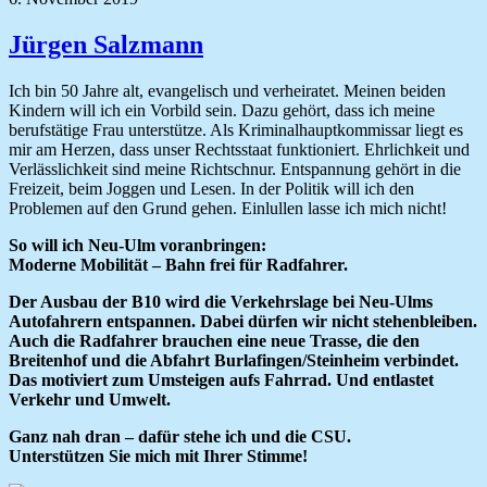
Jürgen Salzmann
Ich bin 50 Jahre alt, evangelisch und verheiratet. Meinen beiden
Kindern will ich ein Vorbild sein. Dazu gehört, dass ich meine
berufstätige Frau unterstütze. Als Kriminalhauptkommissar liegt es
mir am Herzen, dass unser Rechtsstaat funktioniert. Ehrlichkeit und
Verlässlichkeit sind meine Richtschnur. Entspannung gehört in die
Freizeit, beim Joggen und Lesen. In der Politik will ich den
Problemen auf den Grund gehen. Einlullen lasse ich mich nicht!
So will ich Neu-Ulm voranbringen:
Moderne Mobilität – Bahn frei für Radfahrer.
Der Ausbau der B10 wird die Verkehrslage bei Neu-Ulms
Autofahrern entspannen. Dabei dürfen wir nicht stehenbleiben.
Auch die Radfahrer brauchen eine neue Trasse, die den
Breitenhof und die Abfahrt Burlafingen/Steinheim verbindet.
Das motiviert zum Umsteigen aufs Fahrrad. Und entlastet
Verkehr und Umwelt.
Ganz nah dran – dafür stehe ich und die CSU.
Unterstützen Sie mich mit Ihrer Stimme!