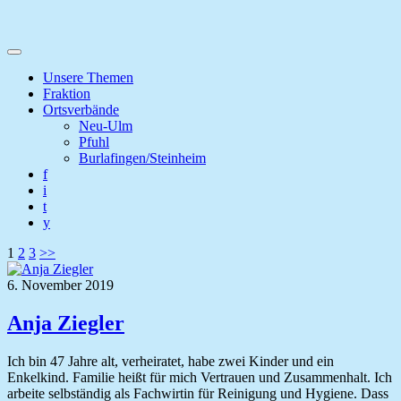
Unsere Themen
Fraktion
Ortsverbände
Neu-Ulm
Pfuhl
Burlafingen/Steinheim
f
i
t
y
Seitennummerierung
1
2
3
>>
der
6. November 2019
Beiträge
Anja Ziegler
Ich bin 47 Jahre alt, verheiratet, habe zwei Kinder und ein
Enkelkind. Familie heißt für mich Vertrauen und Zusammenhalt. Ich
arbeite selbständig als Fachwirtin für Reinigung und Hygiene. Dass