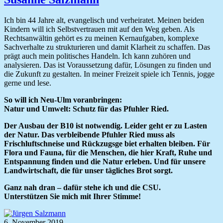
Ich bin 44 Jahre alt, evangelisch und verheiratet. Meinen beiden
Kindern will ich Selbstvertrauen mit auf den Weg geben. Als
Rechtsanwältin gehört es zu meinen Kernaufgaben, komplexe
Sachverhalte zu strukturieren und damit Klarheit zu schaffen. Das
prägt auch mein politisches Handeln. Ich kann zuhören und
analysieren. Das ist Voraussetzung dafür, Lösungen zu finden und
die Zukunft zu gestalten. In meiner Freizeit spiele ich Tennis, jogge
gerne und lese.
So will ich Neu-Ulm voranbringen:
Natur und Umwelt: Schutz für das Pfuhler Ried.
Der Ausbau der B10 ist notwendig. Leider geht er zu Lasten
der Natur. Das verbleibende Pfuhler Ried muss als
Frischluftschneise und Rückzugsge biet erhalten bleiben. Für
Flora und Fauna, für die Menschen, die hier Kraft, Ruhe und
Entspannung finden und die Natur erleben. Und für unsere
Landwirtschaft, die für unser tägliches Brot sorgt.
Ganz nah dran – dafür stehe ich und die CSU.
Unterstützen Sie mich mit Ihrer Stimme!
6. November 2019