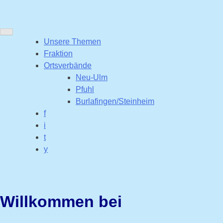
Unsere Themen
Fraktion
Ortsverbände
Neu-Ulm
Pfuhl
Burlafingen/Steinheim
f
i
t
y
Wi
llkommen bei