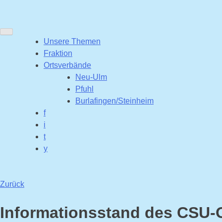
Unsere Themen
Fraktion
Ortsverbände
Neu-Ulm
Pfuhl
Burlafingen/Steinheim
f
i
t
y
Zurück
Informationsstand des CSU-