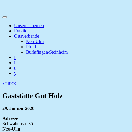
Unsere Themen
Fraktion
Ortsverbände
Neu-Ulm
Pfuhl
Burlafingen/Steinheim
f
i
t
y
Zurück
Gaststätte Gut Holz
29. Januar 2020
Adresse
Schwabenstr. 35
Neu-Ulm