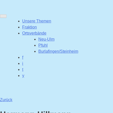
Unsere Themen
Fraktion
Ortsverbände
Neu-Ulm
Pfuhl
Burlafingen/Steinheim
f
i
t
y
Zurück